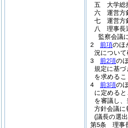
五
大学総
六
運営方
七
運営方
八
理事長
監察会議
2
前項
のほ
況について
3
前2項
のほ
規定に基づ
を求めるこ
4
前3項
の
に定めると
を審議し、
方針会議に
(議長の選
第5条
理事