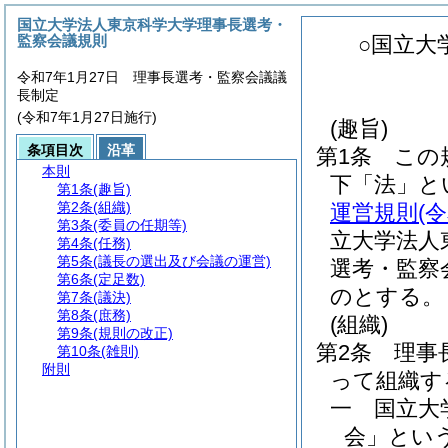
国立大学法人東京科学大学理事長選考・
監察会議規則
○国立大
令和7年1月27日 理事長選考・監察会議議
長制定
(令和7年1月27日施行)
(趣旨)
条項目次
沿革
第1条
この
本則
下「法」と
第1条
(趣旨)
第2条
(組織)
運営規則
(
第3条
(委員の任期等)
立大学法人
第4条
(任務)
第5条
(議長の選出及び会議の運営)
選考・監察
第6条
(定足数)
のとする。
第7条
(議決)
第8条
(庶務)
(組織)
第9条
(規則の改正)
第2条
理事
第10条
(雑則)
附則
って組織す
一
国立大
会」という