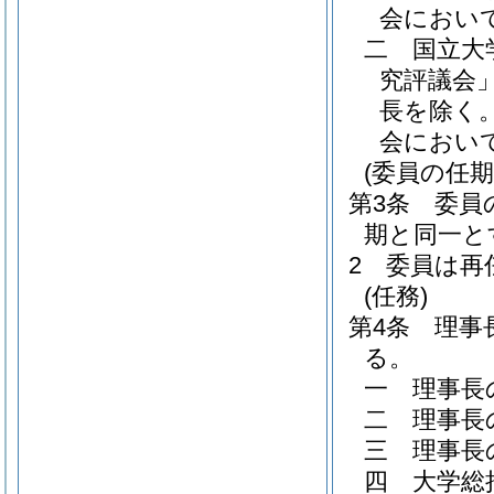
会におい
二
国立大
究評議会」
長を除く
会におい
(委員の任期
第3条
委員
期と同一と
2
委員は再
(任務)
第4条
理事
る。
一
理事長
二
理事長
三
理事長
四
大学総