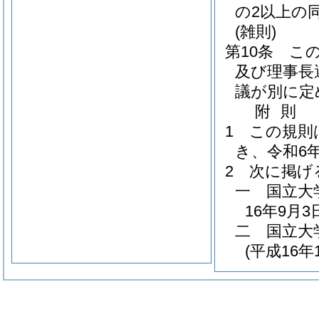
の2以上の
(雑則)
第10条
こ
及び理事長
議が別に定
附
則
1
この規則
き、令和6
2
次に掲げ
一
国立大
16年9月
二
国立大
(平成16年