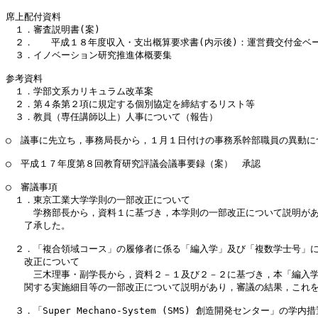
席上配付資料

　１．審査説明書(案)

　２．	平成１８年度収入・支出概算要求書(内示後)：運営費交付金ベース(前年度との比較)等

　３．イノベーション研究推進体概要集

参考資料

　１．学部文系カリキュラム改革案

　２．第４条第２項に規定する個別協定を締結するリスト等

　３．教員（専任講師以上）人事について（報告）

○　議事に先立ち，事務局長から，１月１日付けの事務系幹部職員の異動に
○　平成１７年度第８回教育研究評議会議事要録（案）　承認

○　審議事項

　１．東京工業大学学則の一部改正について

　　　学務部長から，資料１に基づき，本学則の一部改正について説明があ
　　了承した。

　２．「複合領域コース」の履修者に係る「編入学」及び「複数学士号」に
　　改正について

　　　三木理事・副学長から，資料２－１及び２－２に基づき，本「編入学
　　関する実施細目等の一部改正について説明があり，審議の結果，これを
　３．「Super Mechano-System (SMS) 創造開発センター」の学