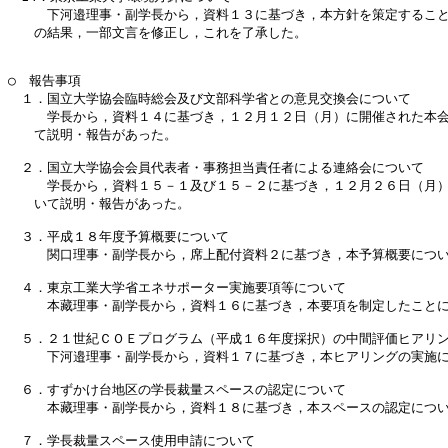
　　　下河邉理事・副学長から，資料１３に基づき，本方針を策定すること
　　の結果，一部文言を修正し，これを了承した。

○　報告事項

　１．国立大学協会臨時総会及び文部科学省との意見交換会について　

　　　学長から，資料１４に基づき，１２月１２日（月）に開催された本会
　　て説明・報告があった。

　２．国立大学協会会員代表者・事務担当責任者による連絡会について

　　　学長から，資料１５－１及び１５－２に基づき，１２月２６日（月）
　　いて説明・報告があった。

　３．平成１８年度予算概要について

　　　関口理事・副学長から，席上配付資料２に基づき，本予算概要につい
　４．東京工業大学省エネサポーター実施要項等について

　　　本藏理事・副学長から，資料１６に基づき，本要項を制定したことに
　５．２１世紀ＣＯＥプログラム（平成１６年度採択）の中間評価ヒアリン
　　　下河邉理事・副学長から，資料１７に基づき，本ヒアリングの実施に
　６．すずかけ台地区の学長裁量スペースの認定について

　　　本藏理事・副学長から，資料１８に基づき，本スペースの認定につい
　７．学長裁量スペース使用申請について
