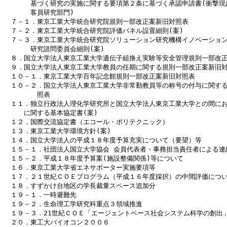
　　　　基づく研究の実施に関する要項第２条に基づく承認申請書(衝撃現
　　　　客員研究部門)

　７－１．東京工業大学統合研究院規則一部改正案新旧対照表

　７－２．東京工業大学統合研究院評価パネル設置細則(案)

　７－３．東京工業大学統合研究院ソリューション研究機構イノベーション
　　　　研究諮問委員会細則(案)

　８．国立大学法人東京工業大学遺伝子組換え実験等安全管理規則一部改正
　９．国立大学法人東京工業大学教員の任期に関する規則一部改正案新旧対
　１０－１．東京工業大学百年記念館規則一部改正案新旧対照表

　１０－２．国立大学法人東京工業大学非常勤教員等の称号の付与に関する
　　　　　照表

　１１．独立行政法人理化学研究所と国立大学法人東京工業大学との間にお
　　　に関する基本協定書(案)

　１２．国際交流協定書（エコール・ポリテクニック）

　１３．東京工業大学環境方針(案)

　１４．国立大学法人の平成１８年度予算充実について（要望）等

　１５－１．社団法人国立大学協会 会員代表者・事務担当責任者による連絡
　１５－２．平成１８年度予算案(施設整備関係)等について

　１６．東京工業大学省エネサポーター実施要項等

　１７．２１世紀ＣＯＥプログラム（平成１６年度採択）の中間評価につい
　１８．すずかけ台地区の学長裁量スペース追加分

　１９－１．一時避難先

　１９－２．生命理工学研究科重点３領域推進

　１９－３．21世紀ＣＯＥ「エージェントベース社会システム科学の創出」
　２０．東工大バイオコン２００６
