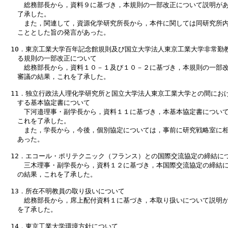
　　　総務部長から，資料９に基づき，本規則の一部改正について説明があ
　　了承した。

　　　また，関連して，資源化学研究所長から，本件に関しては同研究所内
　　こととした旨の発言があった。

　10．東京工業大学百年記念館規則及び国立大学法人東京工業大学非常勤教
　　る規則の一部改正について

　　　総務部長から，資料１０－１及び１０－２に基づき，本規則の一部改
　　審議の結果，これを了承した。

　11．独立行政法人理化学研究所と国立大学法人東京工業大学との間におけ
　　する基本協定書について

　　　下河邉理事・副学長から，資料１１に基づき，本基本協定書について
　　これを了承した。

　　　また，学長から，今後，個別協定については，事前に研究戦略室に相
　　あった。

　12．エコール・ポリテクニック（フランス）との国際交流協定の締結につ
　　　三木理事・副学長から，資料１２に基づき，本国際交流協定の締結に
　　の結果，これを了承した。

　13．所在不明教員の取り扱いについて

　　　総務部長から，席上配付資料１に基づき，本取り扱いについて説明が
　　を了承した。

　14．東京工業大学環境方針について
