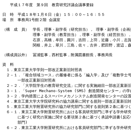
　　平成１７年度　第９回　教育研究評議会議事要録

日　時　平成１８年１月６日（金）１５：００～１６：５５

場　所　事務局1号館２階 会議室

（構　成　員）　学長，理事・副学長（研究担当）， 理事・副学長（企画担
　　　　　　　　理事・副学長（教育担当），理事・副学長（経営担当），
　　　　　　　　石原，高橋，牟田，圓川，吉田，上羽，近藤，小川，志賀
　　　　　　　　関根，井上，翠川，三島，佐々，古井，肥田野，渡辺，森
（構成員以外）　冨浦監事，西村監事，附属図書館長，事務局長

資　料

　１．東京工業大学学則一部改正案新旧対照表

　２－１．「複合領域コース」の履修者に係る「編入学」及び「複数学士号
　　　　一部改正案新旧対照表

　２－２．「大学院学生の教育研究交流」に関する実施細目一部改正案新旧
　３－１．「Super Mechano-System (SMS) 創造開発センター」
　３－２．学内措置によるスーパーメカノシステム創造開発センターの設置
　４．東京工業大学大学院研究科の協力講座に関する規則一部改正案新旧対
　５．東京工業大学附置研究所の協力研究部門に関する規則第２条に基づく
　６－１．東京工業大学附置研究所における客員研究部門に準ずる学外研究
　　　　に基づく研究の実施に関する要項第２条に基づく承認申請書(反応
　　　　部門)

　６－２．東京工業大学附置研究所における客員研究部門に準ずる学外研究