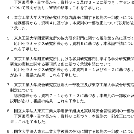
　　　下河邉理事・副学長から，資料３－１及び３－２に基づき，本センタ
　　について説明があり，審議の結果，これを了承した。

　４．東京工業大学大学院研究科の協力講座に関する規則の一部改正につい
　　　総務部長から，資料４に基づき，本規則の一部改正について説明があ
　　了承した。

　５．東京工業大学附置研究所の協力研究部門に関する規則第２条に基づく
　　　応用セラミックス研究所長から，資料５に基づき，本承認申請につい
　　これを了承した。

　６．東京工業大学附置研究所における客員研究部門に準ずる学外研究機関
　　研究の実施に関する要項第２条に基づく承認申請について

　　　応用セラミックス研究所長から，本資料６－１及び６－２に基づき，
　　があり，審議の結果，これを了承した。

　７．東京工業大学統合研究院規則の一部改正及び東京工業大学統合研究院
　　制定について

　　　総務部長から，資料７－１から７－３に基づき，本規則の一部改正及
　　説明があり，審議の結果，これを了承した。

　８．国立大学法人東京工業大学遺伝子組換え実験等安全管理規則の一部改
　　　下河邉理事・副学長から，資料８に基づき，本規則の一部改正につい
　　果，これを了承した。

　９．国立大学法人東京工業大学教員の任期に関する規則の一部改正につい