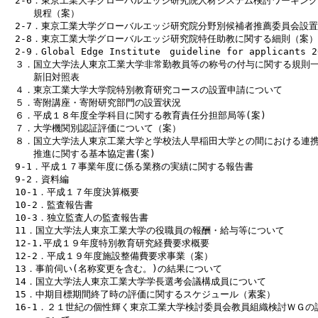
　2-6．東京工業大学グローバルエッジ研究院人材システム検討ワーキング
　　　規程（案）

　2-7．東京工業大学グローバルエッジ研究院分野別候補者推薦委員会設置
　2-8．東京工業大学グローバルエッジ研究院特任助教に関する細則（案）

　2-9．Global Edge Institute　guideline for applicants 20
　３．国立大学法人東京工業大学非常勤教員等の称号の付与に関する規則一
　　　新旧対照表

　４．東京工業大学大学院特別教育研究コースの設置申請について

　５．寄附講座・寄附研究部門の設置状況

　６．平成１８年度全学科目に関する教育責任分担部局等(案)

　７．大学機関別認証評価について（案）

　８．国立大学法人東京工業大学と学校法人早稲田大学との間における連携
　　　推進に関する基本協定書(案)

　9-1．平成１７事業年度に係る業務の実績に関する報告書

　9-2．資料編

　10-1．平成１７年度決算概要

　10-2．監査報告書

　10-3．独立監査人の監査報告書

　11．国立大学法人東京工業大学の役職員の報酬・給与等について

　12-1.平成１９年度特別教育研究経費要求概要

　12-2．平成１９年度施設整備費要求事業（案）

　13．事前伺い(名称変更を含む。)の結果について

　14．国立大学法人東京工業大学学長選考会議構成員について

　15．中期目標期間終了時の評価に関するスケジュール（素案）

　16-1．２１世紀の個性輝く東京工業大学検討委員会教員組織検討ＷＧの設