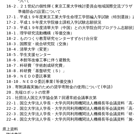
　　　　ついて

　16-2．２１世紀の個性輝く東京工業大学検討委員会地域国際交流プラザ（
　　　　準備部会の設置について

　17-1．平成１９年度東京工業大学生命理工学部編入学試験（特別選抜）志
　17-2．平成１９年度大学院修士課程入学試験志願状況

　17-3．平成１９年度清華大学（中国）との大学院合同プログラム志願状況
　18-1．理学研究流動機構（等価交換）

　18-2．ものつくり教育研究センターすずかけ台分室

　18-3．国際室・統合研究院（交換）

　18-4．清華大学（変更）

　18-5．学生支援センター

　18-6．本館等改修工事に伴う避難先

　18-7．科研費「学術創成研究費」

　18-8．科研費「基盤研究（Ｓ）」

　18-9．ＮＥＤＯ委託事業

　18-10．ＮＥＤＯ委託事業(等価交換)

　19．寄附講義実施のための奨学寄附金の使用について(申請)

　20．先端ロボットの世界

　21．社団法人国立大学協会第７回通常総会議事次第

　22-1．国立大学法人学長・大学共同利用機関法人機構長等会議資料「高-
　22-2．国立大学法人学長・大学共同利用機関法人機構長等会議資料「高-６
　22-3．国立大学法人学長・大学共同利用機関法人機構長等会議資料「研-
　22-4．国立大学法人学長・大学共同利用機関法人機構長等会議資料「施-
席上資料
