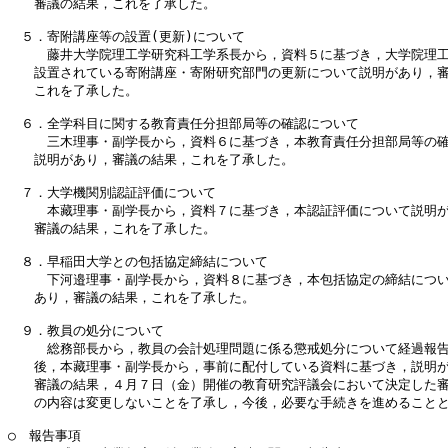
　　審議の結果，これを了承した。

　５．寄附講座等の設置(更新)について

　　　藤井大学院理工学研究科工学系長から，資料５に基づき，大学院理工
　　設置されている寄附講座・寄附研究部門の更新について説明があり，審
　　これを了承した。

　６．全学科目に関する教育責任分担部局等の確認について

　　　三木理事・副学長から，資料６に基づき，本教育責任分担部局等の確
　　説明があり，審議の結果，これを了承した。

　７．大学機関別認証評価について

　　　本藏理事・副学長から，資料７に基づき，本認証評価について説明が
　　審議の結果，これを了承した。

　８．早稲田大学との包括協定締結について

　　　下河邉理事・副学長から，資料８に基づき，本包括協定の締結につい
　　あり，審議の結果，これを了承した。

　９．教員の処分について

　　　総務部長から，教員の会計処理問題に係る懲戒処分について経過報告
　　後，本藏理事・副学長から，事前に配付している資料に基づき，説明が
　　審議の結果，４月７日（金）開催の教育研究評議会において決定した審
　　の内容は変更しないことを了承し，今後，必要な手続きを進めることと
○　報告事項
