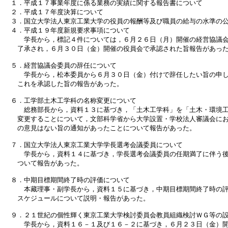
　１．平成１７事業年度に係る業務の実績に関する報告書について

　２．平成１７年度決算について

　３．国立大学法人東京工業大学の役員の報酬等及び職員の給与の水準の公
　４．平成１９年度新規要求事項について

　　　学長から，標記４件については，６月２６日（月）開催の経営協議会
　　了承され，６月３０日（金）開催の役員会で承認された旨報告があった
　５．経営協議会委員の辞任について

　　　学長から，松本委員から６月３０日（金）付けで辞任したい旨の申し
　　これを承認した旨の報告があった。

　６．工学部土木工学科の名称変更について

　　　総務部長から，資料１３に基づき，「土木工学科」を「土木・環境工
　　変更することについて，文部科学省から大学設置・学校法人審議会にお
　　の意見はない旨の通知があったことについて報告があった。

　７．国立大学法人東京工業大学学長選考会議委員について

　　　学長から，資料１４に基づき，学長選考会議委員の任期満了に伴う後
　　ついて報告があった。

　８．中期目標期間終了時の評価について

　　　本藏理事・副学長から，資料１５に基づき，中期目標期間終了時の評
　　スケジュールについて説明・報告があった。

　９．２１世紀の個性輝く東京工業大学検討委員会教員組織検討ＷＧ等の設
　　　学長から，資料１６－１及び１６－２に基づき，６月２３日（金）開