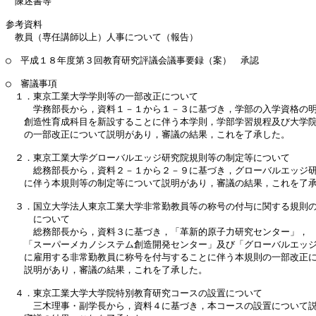
　陳述書等

参考資料

　教員（専任講師以上）人事について（報告）

○　平成１８年度第３回教育研究評議会議事要録（案）　承認

○　審議事項

　１．東京工業大学学則等の一部改正について

　　　学務部長から，資料１－１から１－３に基づき，学部の入学資格の明
　　創造性育成科目を新設することに伴う本学則，学部学習規程及び大学院
　　の一部改正について説明があり，審議の結果，これを了承した。 

　２．東京工業大学グローバルエッジ研究院規則等の制定等について

　　　総務部長から，資料２－１から２－９に基づき，グローバルエッジ研
　　に伴う本規則等の制定等について説明があり，審議の結果，これを了承
　３．国立大学法人東京工業大学非常勤教員等の称号の付与に関する規則の
　　　について

　　　総務部長から，資料３に基づき，「革新的原子力研究センター」，

　　「スーパーメカノシステム創造開発センター」及び「グローバルエッジ
　　に雇用する非常勤教員に称号を付与することに伴う本規則の一部改正に
　　説明があり，審議の結果，これを了承した。

　４．東京工業大学大学院特別教育研究コースの設置について

　　　三木理事・副学長から，資料４に基づき，本コースの設置について説