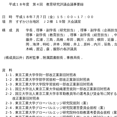
　　平成１８年度　第４回　教育研究評議会議事要録

日　時　平成１８年７月７日（金）１５：００～１７：００

場　所　すずかけ台地区　Ｊ２棟 １９階 大会議室

構　成　員　　学長，理事・副学長（研究担当），理事・副学長（企画担当
　　　　　　　理事・副学長（教育担当），理事・副学長（経営担当），中
　　　　　　　藤井，広瀬，三島，高橋，牟田，圓川，吉田，横田，近藤，
　　　　　　　岡，海津，時松，岸本，関根，井上，原科，内川，笹島，古
　　　　　　　木嶋，渡辺，森，服部の各評議員

（構成員以外）西村監事，附属図書館長，事務局長，

資　料

　1-1．東京工業大学学則一部改正案新旧対照表

　1-2．東京工業大学学部学習規程一部改正案新旧対照表

　1-3．東京工業大学大学院学習規程一部改正案新旧対照表

　2-1．国立大学法人東京工業大学組織運営規則一部改正案新旧対照表

　2-2．国立大学法人東京工業大学非常勤教員等の選考及び賃金等に関する
　　　改正案新旧対照表

　2-3．東京工業大学グローバルエッジ研究院規則（案）

　2-4．東京工業大学グローバルエッジ研究院運営委員会規程（案）

　2-5．東京工業大学グローバルエッジ研究院特任助教選考委員会規程（案