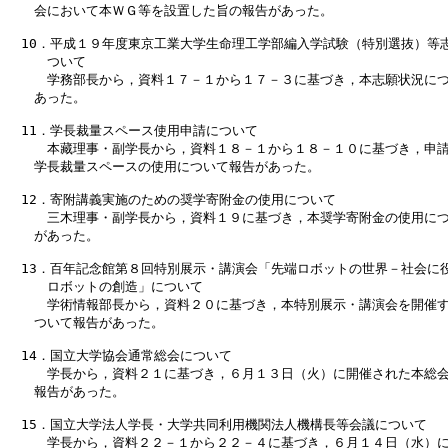
　　会において本ＷＧ等を設置した旨の報告があった。

　10．平成１９年度東京工業大学生命理工学部編入学試験（特別選抜）等志
　　　ついて

　　　学務部長から，資料１７－１から１７－３に基づき，本志願状況につ
　　あった。

　11．学長裁量スペース使用申請について

　　　本藏理事・副学長から，資料１８－１から１８－１０に基づき，申請
　　学長裁量スペースの使用について報告があった。

　12．寄附講義実施のための奨学寄附金の使用について

　　　三木理事・副学長から，資料１９に基づき，本奨学寄附金の使用につ
　　があった。

　13．百年記念館第８回特別展示・講演会「先端ロボットの世界－社会に役
　　　ロボットの創造」について

　　　学術情報部長から，資料２０に基づき，本特別展示・講演会を開催す
　　ついて報告があった。

　14．国立大学協会通常総会について

　　　学長から，資料２１に基づき，６月１３日（火）に開催された本総会
　　報告があった。

　15．国立大学法人学長・大学共同利用機関法人機構長等会議について

　　　学長から，資料２２－１から２２－４に基づき，６月１４日（水）に