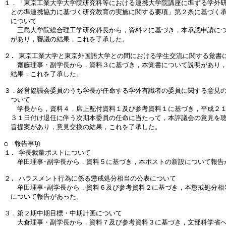
１．「東京工業大学大学院研究科等における連携大学院講座に準ずる学外研
　との準連携協力に基づく研究教育の実施に関する要項」第２条に基づく承
　について

　　三島大学院総合理工学研究科長から，資料２に基づき，本承認申請につ
　があり，審議の結果，これを了承した。

２. 東京工業大学と東京外国語大学との間における学生交流に関する覚書
　　齋藤理事・副学長から，資料３に基づき，本覚書について説明があり，
　結果，これを了承した。

３．経営協議会委員のうち学長が任命する学外有識者の委員に関する意見の
　ついて　　　　　　　　　　　　

　　学長から，資料４，席上配付資料１及び参考資料１に基づき，平成２１
　３１日付け退任に伴う次期本委員の任命に当たって，本評議会の意見を聴
　旨提案があり，意見交換の結果，これを了承した。

○　報告事項

１. 学長裁量ポストについて　　

　　牟田理事･副学長から，資料５に基づき，本ポストの新設について報告が
２. ハラスメント行為に係る懲戒処分相当の公表について

　　牟田理事･副学長から，資料６及び参考資料２に基づき，本懲戒処分相当
　について報告があった。

３．第２期中期目標・中期計画について　　　

　　大倉理事・副学長から，資料７及び参考資料３に基づき，文部科学省へ