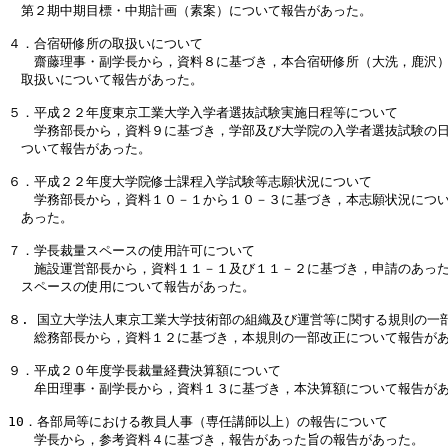
　第２期中期目標・中期計画（素案）について報告があった。

４．合宿研修所の取扱いについて　　　

　　齋藤理事・副学長から，資料８に基づき，本合宿研修所（大洗，鹿沢）
　取扱いについて報告があった。

５．平成２２年度東京工業大学入学者選抜試験実施日程等について 

　　学務部長から，資料９に基づき，学部及び大学院の入学者選抜試験の日
　ついて報告があった。

６．平成２２年度大学院修士課程入学試験等志願状況について

　　学務部長から，資料１０－１から１０－３に基づき，本志願状況につい
　あった。

７．学長裁量スペースの使用許可について　　　

　　施設運営部長から，資料１１－１及び１１－２に基づき，申請のあった
　スペースの使用について報告があった。

８. 国立大学法人東京工業大学技術部の組織及び運営等に関する規則の一
　　総務部長から，資料１２に基づき，本規則の一部改正について報告があ
９．平成２０年度学長裁量経費決算額について　　　　

　　牟田理事・副学長から，資料１３に基づき，本決算額について報告があ
10．各部局等における教員人事（専任講師以上）の報告について

　　学長から，参考資料４に基づき，報告があった旨の報告があった。
