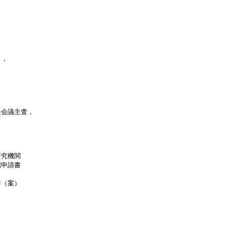
，



会議主査，

究機関

申請書

（案）
