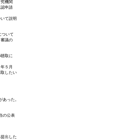
究機関

認申請

いて説明

について　　　　　　　　　　　　　　　　　　　　　　　　　　　　　

審議の

聴取に

年５月

取したい

あった。

の公表

提出した
