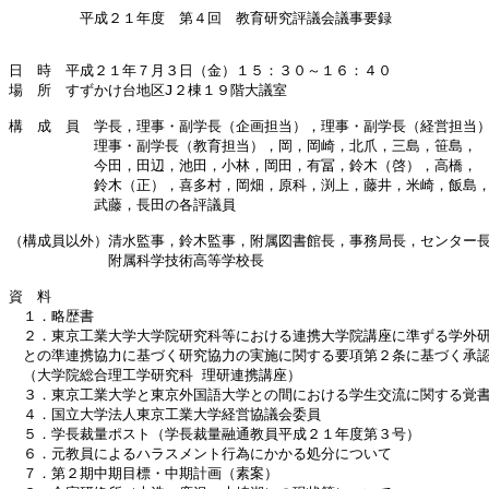
　　　　　平成２１年度　第４回　教育研究評議会議事要録

日　時　平成２１年７月３日（金）１５：３０～１６：４０

場　所　すずかけ台地区J２棟１９階大議室

構　成　員　学長，理事・副学長（企画担当），理事・副学長（経営担当）
　　　　　　理事・副学長（教育担当），岡，岡崎，北爪，三島，笹島，

　　　　　　今田，田辺，池田，小林，岡田，有冨，鈴木（啓），高橋，

　　　　　　鈴木（正），喜多村，岡畑，原科，渕上，藤井，米崎，飯島，
　　　　　　武藤，長田の各評議員

（構成員以外）清水監事，鈴木監事，附属図書館長，事務局長，センター長
　　　　　　　附属科学技術高等学校長

資　料

　１．略歴書

　２．東京工業大学大学院研究科等における連携大学院講座に準ずる学外研
　との準連携協力に基づく研究協力の実施に関する要項第２条に基づく承認
　（大学院総合理工学研究科 理研連携講座）

　３．東京工業大学と東京外国語大学との間における学生交流に関する覚書
　４．国立大学法人東京工業大学経営協議会委員

　５．学長裁量ポスト（学長裁量融通教員平成２１年度第３号）

　６．元教員によるハラスメント行為にかかる処分について

　７．第２期中期目標・中期計画（素案）
