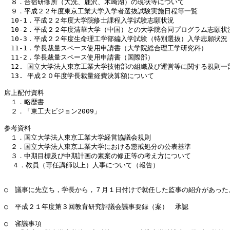
　８．合宿研修所（大洗、鹿沢、木崎湖）の現状等について

　９．平成２２年度東京工業大学入学者選抜試験実施日程等一覧

　10-1．平成２２年度大学院修士課程入学試験志願状況

　10-2．平成２２年度清華大学（中国）との大学院合同プログラム志願状況
　10-3．平成２２年度生命理工学部編入学試験（特別選抜）入学志願状況

　11-1．学長裁量スペース使用申請書（大学院総合理工学研究科）　

　11-2．学長裁量スペース使用申請書（国際部）　

　12. 国立大学法人東京工業大学技術部の組織及び運営等に関する規則一部
　13. 平成２０年度学長裁量経費決算額について

席上配付資料

　１．略歴書

　２．「東工大ビジョン2009」

参考資料

　１．国立大学法人東京工業大学経営協議会規則

　２．国立大学法人東京工業大学における懲戒処分の公表基準 

　３．中期目標及び中期計画の素案の修正等の考え方について

  ４．教員（専任講師以上）人事について（報告）

○　議事に先立ち，学長から，７月１日付けで就任した監事の紹介があった。
○　平成２１年度第３回教育研究評議会議事要録（案）　承認

○　審議事項
