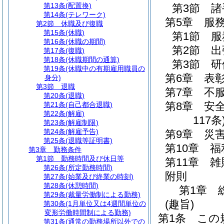
第13条
(配置換)
第3節
諸
第14条
(テレワーク)
第5章
服
第2節
休職及び復職
第15条
(休職)
第1節
服
第16条
(休職の期間)
第2節
出
第17条
(復職)
第18条
(休職期間の通算)
第3節
研
第19条
(休職中の有期雇用職員の
第6章
表
身分)
第3節
退職
第7章
不
第20条
(退職)
第8章
安
第21条
(自己都合退職)
第22条
(解雇)
117条
第23条
(解雇制限)
第24条
(解雇予告)
第9章
災
第25条
(退職等証明書)
第10章
福
第3章
勤務条件
第1節
勤務時間及び休日等
第11章
雑
第26条
(所定勤務時間)
附則
第27条
(始業及び終業の時刻)
第28条
(休憩時間)
第1章
第29条
(裁量労働制による勤務)
(趣旨)
第30条
(1月単位又は4週間単位の
変形労働時間制による勤務)
第1条
この
第31条
(通常の勤務場所以外での