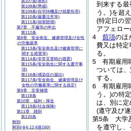
第107条
(表彰)
到来する最
第108条
(懲戒)
う。)
を超
第109条
(自宅待機及び就業拒否)
第110条
(厳重注意等)
(特定日の
第111条
(損害賠償)
第7章
不服等の申出
アフェロー
第112条
4
前項
のほ
第8章
安全衛生、健康管理及び女性
の労働基準
費又は特定
第113条
(安全衛生及び健康管理に
る。
関する措置等)
第114条
(非常災害時の措置)
5
有期雇用
第115条
(安全衛生に関する遵守事
ついては、
項)
第116条
(感染症の届出)
する。
第117条
(安全衛生、健康管理及び
6
有期雇用
女性の労働基準に関する規定)
第9章
災害補償
う。)
の特
第118条
第10章
福利・厚生
は、別に定
第119条
(社会保険)
(遵守及び遂
第11章
雑則
第120条
第5条
大学
附則
を遵守し、
附則
(令6.12.6規160)