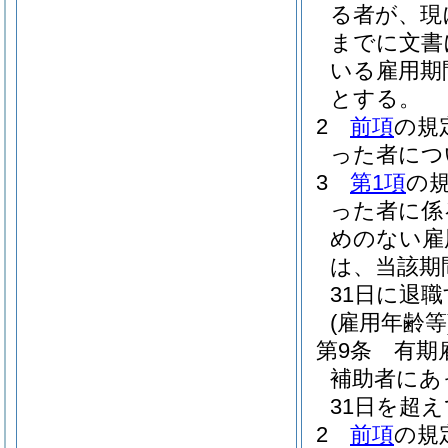
る者が、現
までに文書
いる雇用期
とする。
2
前項
の規
った者につ
3
第1項
の
った者に係
めのない雇
は、当該期
31日に退
(雇用年齢等
第9条
有期
補助者にあっ
31日を超
2
前項
の規