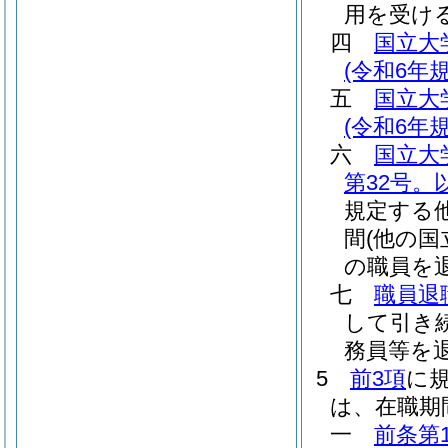
用を受け
四
国立大
(令和6年規
五
国立大
(令和6年規
六
国立大
第32号。
規定する
間
(他の
の職員を
七
職員退
して引き
務員等を
5
前3項
に
は、在職期
一
前条第