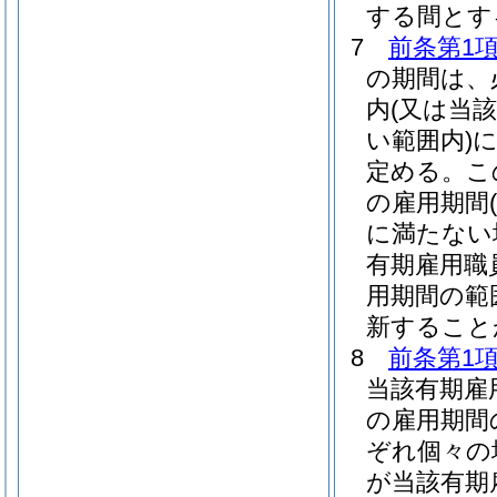
する間とす
7
前条第1項
の期間は、
内
(又は当
い範囲内)
定める。
こ
の雇用期間
に満たない
有期雇用職
用期間の範
新すること
8
前条第1項
当該有期雇
の雇用期間
ぞれ個々の
が当該有期