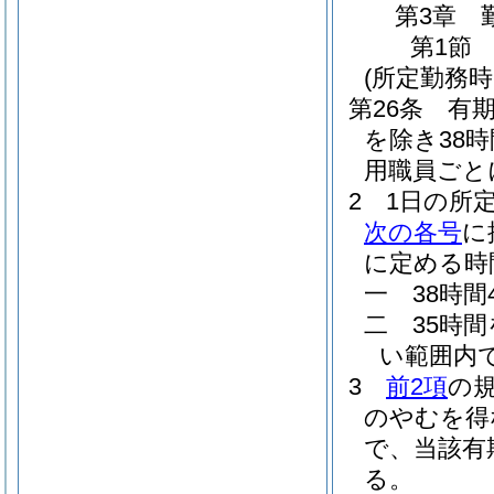
第3章
第1節
(所定勤務時
第26条
有
を除き38
用職員ごと
2
1日の所
次の各号
に
に定める時
一
38時
二
35時
い範囲内
3
前2項
の
のやむを得
で、当該有
る。