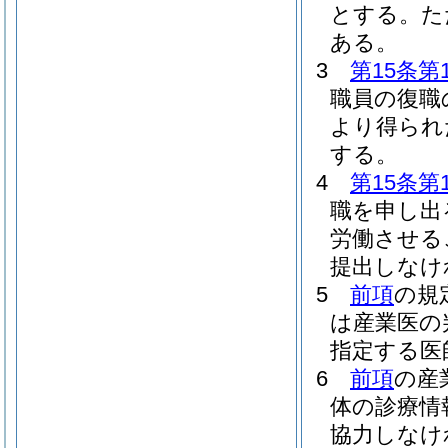
とする。
た
ある。
3
第15条第
職員の復職
より得られ
する。
4
第15条第
職を申し出
労働させる
提出しなけ
5
前項
の規
は産業医の
指定する医
6
前項
の産
体の診療情
協力しなけ