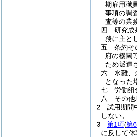
期雇用職
事項の調
査等の業
四
研究成
務に主と
五
条約そ
府の機関
ため派遣
六
水難、
となった
七
労働組
八
その他
2
試用期間
しない。
3
第1項
(
第
に反して休