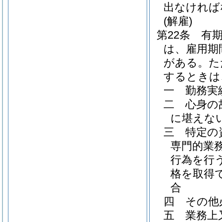
出なければ
(解雇)
第22条
有
は、雇用期
がある。
た
するときは
一
勤務実
二
心身の
に堪えな
三
特定の
専門的業
行為を行
格を取得
合
四
その他
五
業務上