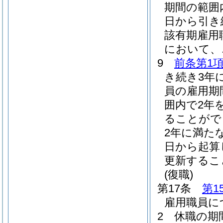
期間の範囲
日から引き
該有期雇用
において、
9
前条第1項
き続き3年
員の雇用期
囲内で2年
ることがで
2年に満た
日から起算
更新するこ
(復職)
第17条
第1
雇用職員に
2
休職の期