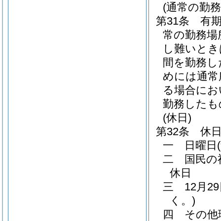
(通常の勤
第31条
有
常の勤務場
し難いとき
間を勤務し
めには通常
る場合にお
勤務したも
(休日)
第32条
休
一
日曜日
二
国民の
休日
三
12月
く。)
四
その他