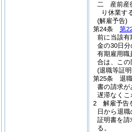
二
産前産
り休業す
(解雇予告)
第24条
第2
前に当該有
金の30日
有期雇用職
合は、この
(退職等証明
第25条
退
書の請求が
遅滞なくこ
2
解雇予告
日から退職
証明書を請
る。