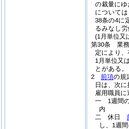
の裁量にゆ
については
38条の4
るみなし労
(1月単位
第30条
業
定により、
1月単位又
とがある。
2
前項
の規
日は、次に
雇用職員に
一
1週間
内
二
休日
し、1週