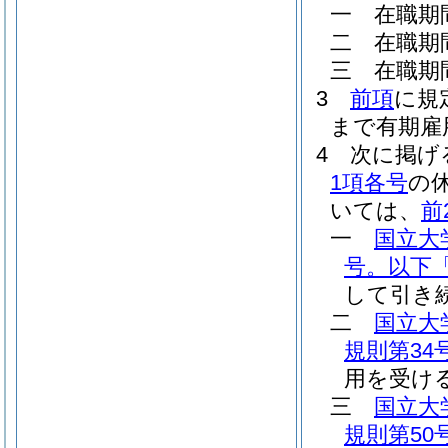
一
在職期
二
在職期
三
在職期
3
前項
に規
まで有期雇
4
次に掲げ
1項各号
の
いては、
前
一
国立大
号。以下
して引き
二
国立大
規則第34
用を受け
三
国立大
規則第50