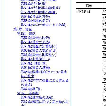
第51条
(特別休暇)
職種
第52条
(特別休暇の請求等)
特任教員
第53条
(特別休暇の単位)
第54条
(育児休業等)
第55条
(介護休業等)
第56条
(大学の都合による休業)
第4章
賃金
第1節
総則
第57条
(賃金の区分)
第58条
(賃金の支払)
第59条
(賃金の計算期間)
第60条
(賃金の支給定日)
第61条
(賃金の即時払い)
第62条
(非常時払い)
第63条
(日割計算)
第64条
(賃金の減額)
第65条
(勤務1時間当たりの賃金
額の算出)
第66条
(大学の都合による休業者
の賃金)
第67条
(準用)
第2節
基本給
第68条
(基本給の決定)
第69条
(協議に基づく基本給の決
定)