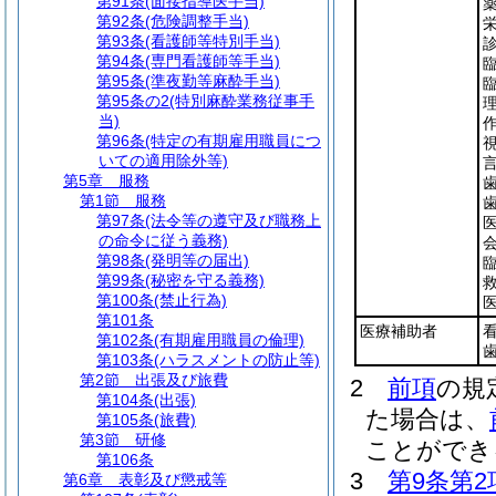
第91条
(面接指導医手当)
第92条
(危険調整手当)
第93条
(看護師等特別手当)
第94条
(専門看護師等手当)
第95条
(準夜勤等麻酔手当)
第95条の2
(特別麻酔業務従事手
当)
第96条
(特定の有期雇用職員につ
いての適用除外等)
第5章
服務
第1節
服務
第97条
(法令等の遵守及び職務上
の命令に従う義務)
第98条
(発明等の届出)
第99条
(秘密を守る義務)
第100条
(禁止行為)
第101条
医療補助者
第102条
(有期雇用職員の倫理)
第103条
(ハラスメントの防止等)
第2節
出張及び旅費
2
前項
の規
第104条
(出張)
た場合は、
第105条
(旅費)
第3節
研修
ことができ
第106条
3
第9条第2
第6章
表彰及び懲戒等