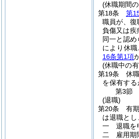
(休職期間の
第18条
第1
職員が、復
負傷又は疾
同一と認め
により休職
16条第1項
(休職中の
第19条
休
を保有する
第3節
(退職)
第20条
有
は退職とし
一
退職を
二
雇用期