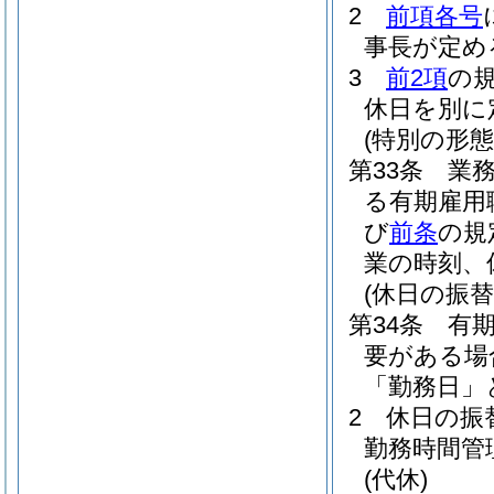
2
前項各号
事長が定め
3
前2項
の
休日を別に
(特別の形
第33条
業
る有期雇用
び
前条
の規
業の時刻、
(休日の振替
第34条
有
要がある場
「勤務日」
2
休日の振
勤務時間管
(代休)