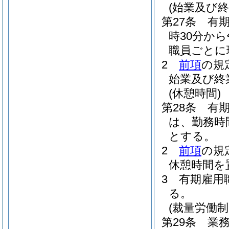
(始業及び終
第27条
有
時30分か
職員ごとに
2
前項
の規
始業及び終
(休憩時間)
第28条
有
は、勤務時
とする。
2
前項
の規
休憩時間を
3
有期雇用
る。
(裁量労働
第29条
業