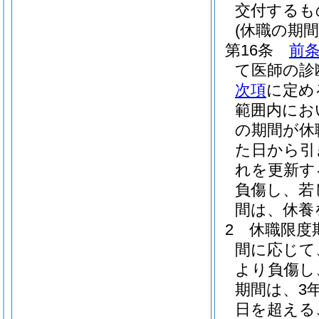
交付するも
(休職の期間
第16条
前条
て医師の診
次項
に定め
範囲内にお
の期間が休
た日から引
れを更新す
負傷し、若
間は、休養
2
休職限度
間に応じて
より負傷し
期間は、3
日を超える