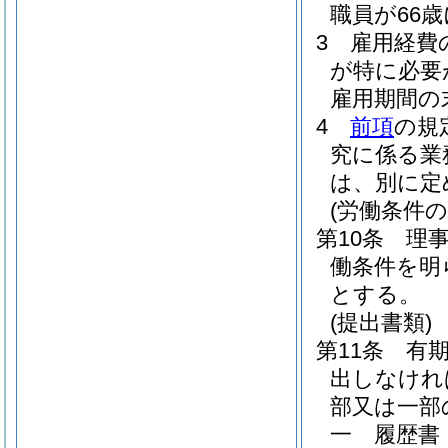
職員が66
3
雇用経費
が特に必要
雇用期間の
4
前項
の規
究に係る業
は、別に定
(労働条件の
第10条
理
働条件を明
とする。
(提出書類)
第11条
有
出しなけれ
部又は一部
一
履歴書