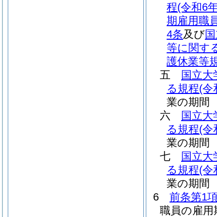
程
(令和6
期雇用職
4条
及び
国
等に関す
護休業等
五
国立大
る規程
(令
業の期間
六
国立大
る規程
(令
業の期間
七
国立大
る規程
(令
業の期間
6
前条第1項
職員の雇用