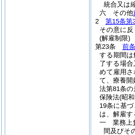
統合又は
六
その他
2
第15条第
その意に反
(解雇制限)
第23条
前
する期間は
了する場合
めて雇用さ
て、療養開
法第81条
保険法
(昭
19条に基
は、解雇す
一
業務上
間及びその