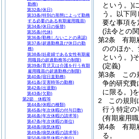
という。)
勤務)
第32条
(休日)
う。以下同
第33条
(特別の形態によって勤務
する必要のある有期雇用職員)
要な事項を
第34条
(休日の振替)
(法令との関
第35条
(代休)
第36条
(勤務しないことの承認)
第2条
有期
第37条
(超過勤務及び休日の勤
ののほか、
務)
第38条
(妊産婦である女性有期雇
という。)
用職員の超過勤務等の制限)
(定義)
第39条
(育児又は介護を行う有期
雇用職員の超過勤務の制限)
第3条
この
第40条
(宿日直勤務)
争的研究費
第41条
(災害時等の勤務)
第42条
(出退勤)
に限る。)
第43条
(欠勤)
第2節
休暇等
2
この規則
第44条
(休暇の種類)
行う特定の
第45条
(年次休暇の付与日数)
第46条
(年次休暇の請求等)
(有期雇用職
第47条
(年次休暇の単位)
第4条
有期
第48条
(病気休暇)
第49条
(病気休暇の請求等)
る。
第50条
(病気休暇の単位)