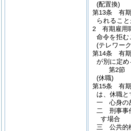
(配置換)
第13条
有
られること
2
有期雇用
命令を拒む
(テレワーク
第14条
有
が別に定め
第2節
(休職)
第15条
有
は、休職と
一
心身の
二
刑事事
す場合
三
公共的