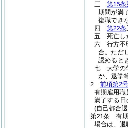
三
第15条
期間が満
復職でき
四
第22条
五
死亡し
六
行方不
合。
ただ
認めると
七
大学の
が、退学
2
前項第2
有期雇用職
満了する日
(自己都合退
第21条
有
場合は、退