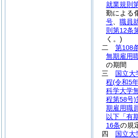
就業規則第
勤による
号
、
職員就
則第12条
く。)
二
第108
無期雇用職
の期間
三
国立大
程
(令和5
科学大学
程第58号)
期雇用職
以下「有
16条
の規
四
国立大