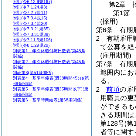
附則
(令6.12.9規167)
第2章
附則
(令7.1.24規3)
第1節
附則
(令7.2.7規11)
附則
(令7.3.4規15)
(採用)
附則
(令7.3.4規20)
第6条
有期
附則
(令7.3.21規35)
附則
(令7.3.31規38)
2
有期雇用
附則
(令7.11.5規106)
附則
(令8.1.29規29)
て公募を経
別表第1
年次休暇付与日数表(第45条
(雇用期間)
関係)
別表第2
年次休暇付与日数表(第45条
第7条
有期
関係)
範囲内にお
別表第3
(第51条関係)
別表第4
基準年俸表(週38時間45分)(第
る。
68条関係)
2
前項
の雇
別表第5
基準年俸表(週35時間以下)(第
68条関係)
用職員の更
別表第6
基準時間給表(第68条関係)
ができるも
きる期間は
第128号)
第
者等に関す