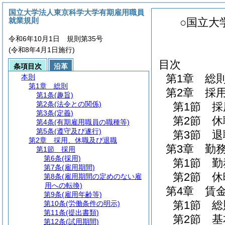
国立大学法人東京科学大学有期雇用職員
就業規則
○国立大
令和6年10月1日 規則第35号
(令和8年4月1日施行)
目次
条項目次
沿革
第1章
総
本則
第1章
総則
第2章
採
第1条
(趣旨)
第2条
(法令との関係)
第1節
採
第3条
(定義)
第2節
休
第4条
(有期雇用職員の職種等)
第5条
(遵守及び遂行)
第3節
退
第2章
採用、休職及び退職
第3章
勤
第1節
採用
第6条
(採用)
第1節
勤
第7条
(雇用期間)
第2節
休
第8条
(雇用期間の定めのない雇
用への転換)
第4章
賃
第9条
(雇用年齢等)
第1節
総
第10条
(労働条件の明示)
第11条
(提出書類)
第2節
基
第12条
(試用期間)