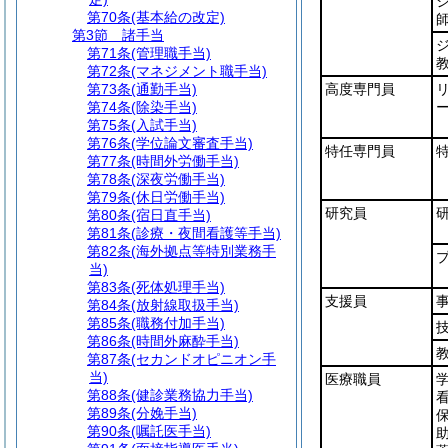
第70条
(基本給の改定)
第3節
諸手当
第71条
(管理職手当)
第72条
(マネジメント職手当)
第73条
(通勤手当)
高度専門員
第74条
(除染手当)
第75条
(入試手当)
第76条
(学位論文審査手当)
特任専門員
第77条
(時間外労働手当)
第78条
(深夜労働手当)
第79条
(休日労働手当)
研究員
第80条
(宿日直手当)
第81条
(診療・夜間看護等手当)
第82条
(海外拠点等特別業務手
当)
第83条
(死体処理手当)
支援員
第84条
(放射線取扱手当)
第85条
(職務付加手当)
第86条
(時間外麻酔手当)
第87条
(セカンドオピニオン手
当)
医療職員
第88条
(健診業務協力手当)
第89条
(分娩手当)
第90条
(嘱託医手当)